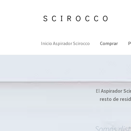
Ir
Ir
a
al
la
contenido
navegación
Inicio Aspirador Scirocco
Comprar
P
El
Aspirador Sc
resto de resi
Somos
dis