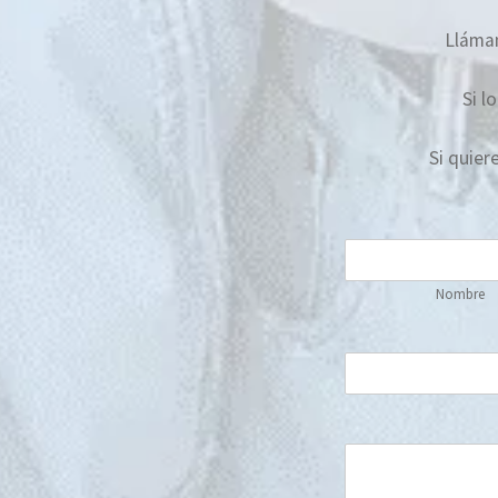
Lláma
Si l
Si quier
Nombre