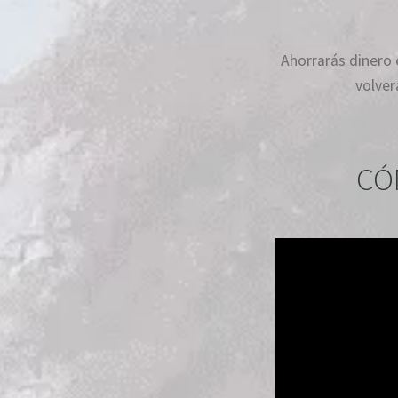
Ahorrarás dinero 
volver
CÓ