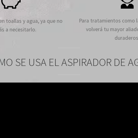
Para tratamientos como 
en toallas y agua, ya que no
volverá tu mayor aliad
ás a necesitarlo.
duraderos
MO SE USA EL ASPIRADOR DE A