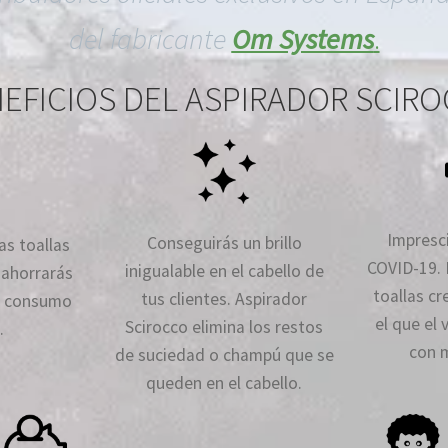
del fabricante
Om Systems
.
EFICIOS DEL ASPIRADOR SCIR
Impresci
Conseguirás un brillo
las toallas
COVID-19. 
inigualable en el cabello de
e ahorrarás
toallas c
tus clientes. Aspirador
el consumo
el que el 
Scirocco elimina los restos
.
con m
de suciedad o champú que se
queden en el cabello.