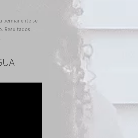
la permanente se
o. Resultados
.
GUA