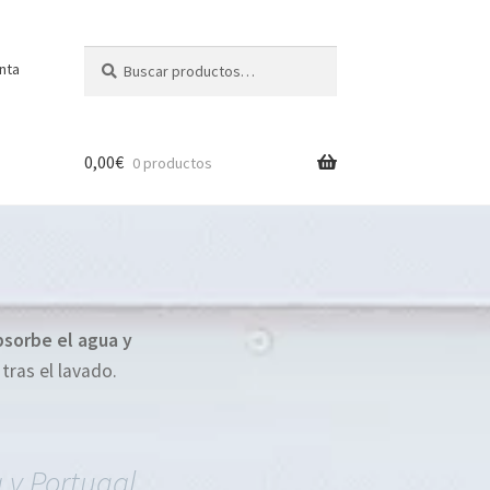
Buscar
Buscar
nta
por:
0,00
€
0 productos
sorbe el agua y
tras el lavado.
a y Portugal