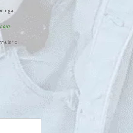
rtugal
r.org
rmulario: