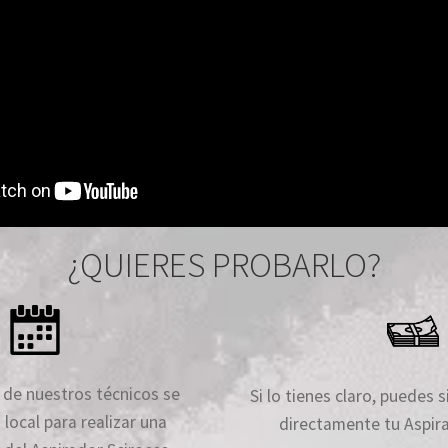
¿QUIERES PROBARLO?
o de nuestros técnicos se
Si lo tienes claro, puedes 
 local para realizar una
directamente tu Aspira