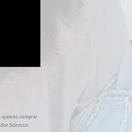
si quieres comprar
dor Scirocco.