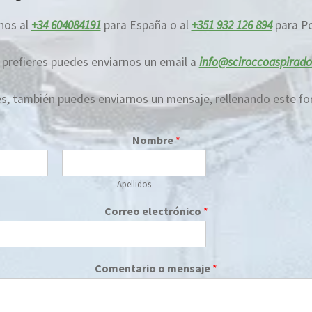
nos al
+34 604084191
para España o al
+351 932 126 894
para Po
o prefieres puedes enviarnos un email a
info@sciroccoaspirado
es, también puedes enviarnos un mensaje, rellenando este fo
Nombre
*
Apellidos
Correo electrónico
*
Comentario o mensaje
*