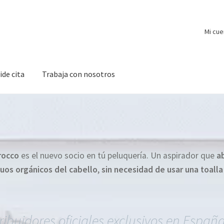
Mi cue
ide cita
Trabaja con nosotros
irocco
es el nuevo socio en tú peluquería. Un aspirador que
ab
duos orgánicos del cabello
,
sin necesidad de usar una toalla
tribuidores oficiales exclusivos en Españ